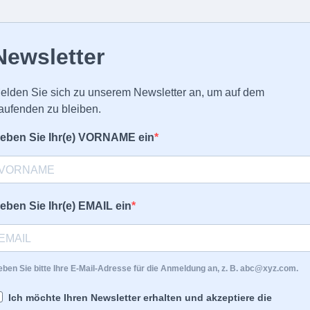
Newsletter
Design
Buchen Sie verschiedene Dienst
arketing | andere Full-Service-
elden Sie sich zu unserem Newsletter an, um auf dem
fikprodukte | Designarbeiten
Z.B.: Webdesign; Social-Media; I
aufenden zu bleiben.
Print- und Verpackungs-Design
eben Sie Ihr(e) VORNAME ein
Kurse für Kinder, Jugendliche 
Medienprävention für Kinder un
eben Sie Ihr(e) EMAIL ein
ben Sie bitte Ihre E-Mail-Adresse für die Anmeldung an, z. B. abc@xyz.com.
tartseite
Dienstleistungen
Über mich
Termine
Konta
Ich möchte Ihren Newsletter erhalten und akzeptiere die