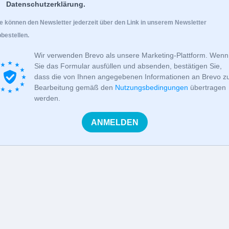
Datenschutzerklärung.
e können den Newsletter jederzeit über den Link in unserem Newsletter
bestellen.
,
Wir verwenden Brevo als unsere Marketing-Plattform. Wenn
Sie das Formular ausfüllen und absenden, bestätigen Sie,
dass die von Ihnen angegebenen Informationen an Brevo z
Bearbeitung gemäß den
Nutzungsbedingungen
übertragen
werden.
ANMELDEN
en und vielleicht ist ja auch eine Dienstleistung für Sie dabei.
elt gibt, aber ich biete schon einige Dienstleistungen an.
fündig werden.
er Fragen an mich haben, können Sie mir gerne eine E-Mail a